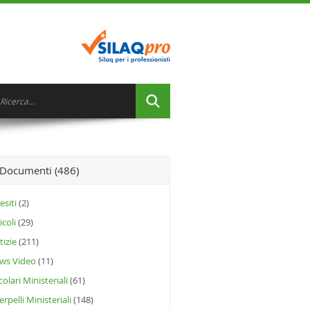
Documenti (486)
siti
(2)
icoli
(29)
izie
(211)
ws Video
(11)
colari Ministeriali
(61)
erpelli Ministeriali
(148)