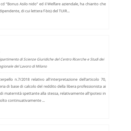
l cd “Bonus Asilo nido” ed il Welfare aziendale, ha chiarito che
pendente, di cui lettera f-bis) del TUIR...
9
ipartimento di Scienze Giuridiche del Centro Ricerche e Studi dei
regionale del Lavoro di Milano
erpello n.7/2018 relativo all'interpretazione dell'articolo 70,
ia di base di calcolo del reddito della libera professionista ai
di maternità spettante alla stessa, relativamente all'ipotesi in
svolto continuativamente ...