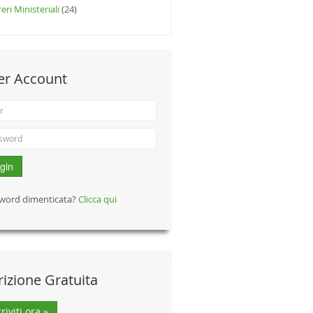
eri Ministeriali
(24)
er Account
gin
word dimenticata?
Clicca qui
rizione Gratuita
criviti ora »