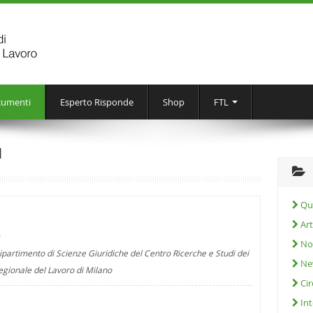
umenti
Esperto Risponde
Shop
FTL
I
Que
Art
9
Not
ipartimento di Scienze Giuridiche del Centro Ricerche e Studi dei
Ne
regionale del Lavoro di Milano
Cir
Int