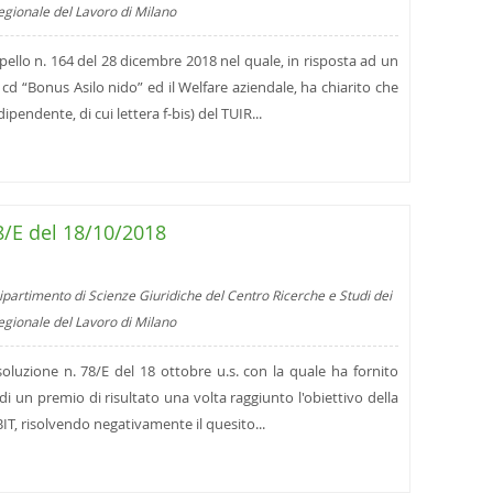
regionale del Lavoro di Milano
erpello n. 164 del 28 dicembre 2018 nel quale, in risposta ad un
l cd “Bonus Asilo nido” ed il Welfare aziendale, ha chiarito che
pendente, di cui lettera f-bis) del TUIR...
8/E del 18/10/2018
ipartimento di Scienze Giuridiche del Centro Ricerche e Studi dei
regionale del Lavoro di Milano
isoluzione n. 78/E del 18 ottobre u.s. con la quale ha fornito
di un premio di risultato una volta raggiunto l'obiettivo della
EBIT, risolvendo negativamente il quesito...