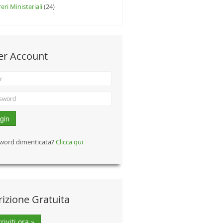
eri Ministeriali
(24)
er Account
gin
word dimenticata?
Clicca qui
rizione Gratuita
criviti ora »