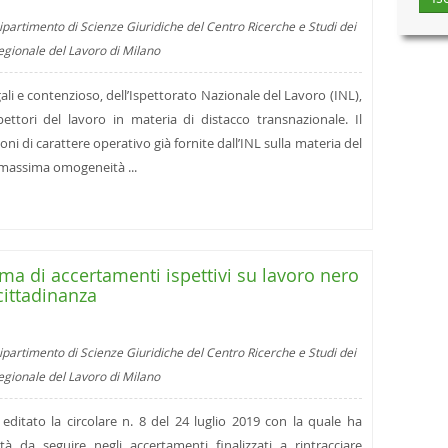
ipartimento di Scienze Giuridiche del Centro Ricerche e Studi dei
regionale del Lavoro di Milano
egali e contenzioso, dell’Ispettorato Nazionale del Lavoro (INL),
tori del lavoro in materia di distacco transnazionale. Il
ni di carattere operativo già fornite dall’INL sulla materia del
a massima omogeneità ...
ema di accertamenti ispettivi su lavoro nero
cittadinanza
ipartimento di Scienze Giuridiche del Centro Ricerche e Studi dei
regionale del Lavoro di Milano
editato la circolare n. 8 del 24 luglio 2019 con la quale ha
tà da seguire negli accertamenti finalizzati a rintracciare