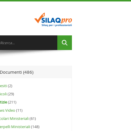
Documenti (486)
siti
(2)
icoli
(29)
izie
(211)
ws Video
(11)
colari Ministeriali
(61)
erpelli Ministeriali
(148)