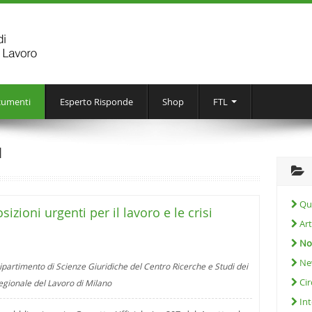
umenti
Esperto Risponde
Shop
FTL
I
Que
zioni urgenti per il lavoro e le crisi
Art
Not
Ne
ipartimento di Scienze Giuridiche del Centro Ricerche e Studi dei
Cir
regionale del Lavoro di Milano
Int