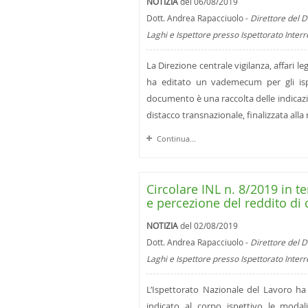
NOTIZIA
del 06/08/2019
Dott. Andrea Rapacciuolo -
Direttore del D
Laghi e Ispettore presso Ispettorato Inter
La Direzione centrale vigilanza, affari l
ha editato un vademecum per gli ispet
documento è una raccolta delle indicazio
distacco transnazionale, finalizzata all
Continua...
Circolare INL n. 8/2019 in t
e percezione del reddito di 
NOTIZIA
del 02/08/2019
Dott. Andrea Rapacciuolo -
Direttore del D
Laghi e Ispettore presso Ispettorato Inter
L’Ispettorato Nazionale del Lavoro ha 
indicato al corpo ispettivo le modali