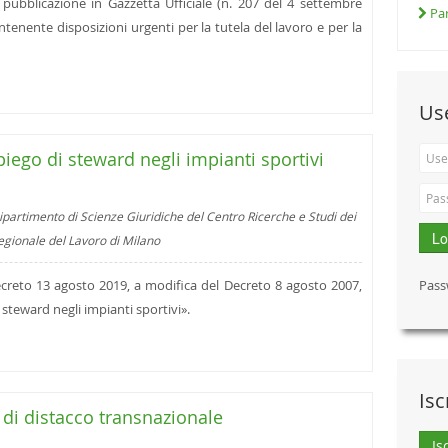
a pubblicazione in Gazzetta Ufficiale (n. 207 del 4 settembre
Par
tenente disposizioni urgenti per la tutela del lavoro e per la
Us
iego di steward negli impianti sportivi
ipartimento di Scienze Giuridiche del Centro Ricerche e Studi dei
Lo
regionale del Lavoro di Milano
 Decreto 13 agosto 2019, a modifica del Decreto 8 agosto 2007,
Pass
 steward negli impianti sportivi».
Isc
di distacco transnazionale
Is